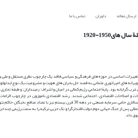
ارسال مقاله
داوران
تماس با ما
ای1950-1920
د تغییرات اساسی در حوزه های فرهنگی و سیاسی فاقد یک چارچوب نظری مستقل و ملی و
ویرانه های امپراتوری عثمانی به قصد حل بحران های هویت و مشروعیت یک نوع ایدئولوژ
ی غرب گرایانه بود. پایة اجتماعی رژیم کمالی در اعیان و اشراف‘ زمینداران‘ و طبقة تجاری 
یرات و اصلاحات اقتصادی – اجتماعی شدند. رشد اقتصادی ناموزون در چارچوب الزامات
نابرابری میان طبقات اجتماعی و مناطق شهری و روستایی را افزایش داد. دولت سالاری حامی سرمایه صنعتی در دهه 30 قرن بیستم نیز با
 المللی پس از جنگ جهانی دوم دولت اقتدارگرا و تک حزبی ترکیه را به سمت رژیمی چندح
وق داد.