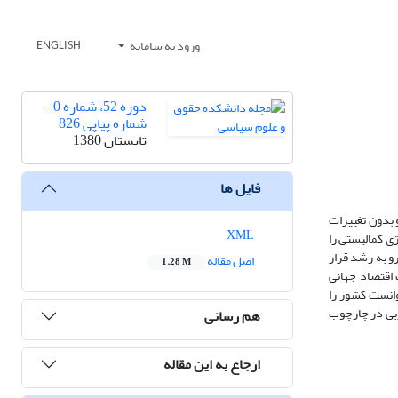
ورود به سامانه
ENGLISH
دوره 52، شماره 0 -
شماره پیاپی 826
تابستان 1380
فایل ها
 بدون تغییرات
XML
ی کمالیستی را
رو به رشد قرار
اصل مقاله
1.28 M
 اقتصاد جهانی
 تضاد منافع نخبگان حاکم نتوانست کشور را
زبی در چارچوب
هم رسانی
ارجاع به این مقاله