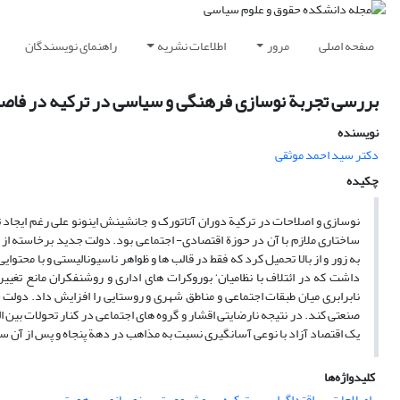
صفحه اصلی
مرور
اطلاعات نشریه
راهنمای نویسندگان
بررسی تجربة نوسازی فرهنگی و سیاسی در ترکیه در فاصلة سال ه
نویسنده
دکتر سید احمد موثقی
چکیده
نوسازی و اصلاحات در ترکیة دوران آتاتورک و جانشینش اینونو علی رغم ایجا
ساختاری ملازم با آن در حوزة اقتصادی- اجتماعی بود. دولت جدید برخاسته از 
به زور و از بالا تحمیل کرد که فقط در قالب ها و ظواهر ناسیونالیستی و با محتوای
داشت که در ائتلاف با نظامیان‘ بوروکرات های اداری و روشنفکران مانع تغی
صنعتی کند. در نتیجه نارضایتی اقشار و گروه های اجتماعی در کنار تحولات بین
یک اقتصاد آزاد با نوعی آسانگیری نسبت به مذاهب در دهة پنجاه و پس از آن س
کلیدواژه‌ها
اصلاحات
اقتداگرایی
ترکیه
مشروعیت
نوسازی
هویت